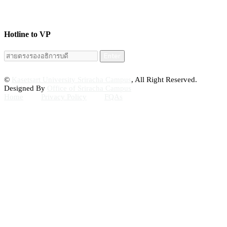
Hotline to VP
Enter
©
Kasetsart University Sriracha Campus
, All Right Reserved.
Designed By
Office of Sriracha Campus
Home
Privacy Policy
FQAs