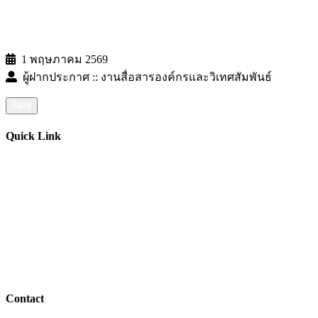
1 พฤษภาคม 2569
ผู้ฝากประกาศ :: งานสื่อสารองค์กรและวิเทศสัมพันธ์
Back
Quick Link
ปฏิทินการศีกษา
บัญชีผู้ใช้เครือข่ายนนทรี
สารสนเทศอาจารย์/บุคลากร
ประกาศ/คำสั่ง ระเบียบ/ข้อบังคับ
ฝากข่าวประชาสัมพันธ์บนเว็บไซต์
อ่านข่าวย้อนหลัง
Contact