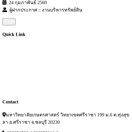
24 กุมภาพันธ์ 2569
ผู้ฝากประกาศ :: งานบริหารทรัพย์สิน
Back
Quick Link
ปฏิทินการศีกษา
บัญชีผู้ใช้เครือข่ายนนทรี
สารสนเทศอาจารย์/บุคลากร
ประกาศ/คำสั่ง ระเบียบ/ข้อบังคับ
ฝากข่าวประชาสัมพันธ์บนเว็บไซต์
อ่านข่าวย้อนหลัง
Contact
มหาวิทยาลัยเกษตรศาสตร์ วิทยาเขตศรีราชา 199 ม.6 ต.ทุ่งสุข
ลา อ.ศรีราชา จ.ชลบุรี 20230