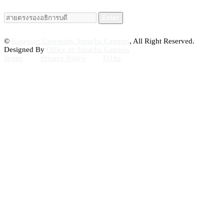
Enter
©
Kasetsart University Sriracha Campus
, All Right Reserved.
Designed By
Office of Sriracha Campus
Home
Privacy Policy
FQAs